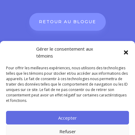
RETOUR AU BLOGUE
Gérer le consentement aux
témoins
Pour offrir les meilleures expériences, nous utilisons des technologies
telles que les témoins pour stocker et/ou accéder aux informations des

514-992-2941
appareils. Le fait de consentir à ces technologies nous permettra de
traiter des données telles que le comportement de navigation ou les ID
uniques sur ce site. Le fait de ne pas consentir ou de retirer son

Sainte-Adèle, Québec
consentement peut avoir un effet négatif sur certaines caractéristiques
et fonctions.

info@normandouimet.com
Accepter
S’abonner à l’infolettre
Refuser