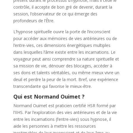
présent durant le processus d’hypnose, mais il cède le
contrôle, il accepte de bon gré de devenir, durant la
session, l’observateur de ce qui émerge des
profondeurs de l’Être.
L’hypnose spirituelle ouvre la porte de l’inconscient
pour accéder aux mémoires de vies antérieures ou de
l’entre-vies, ces dimensions énergétiques multiples
dans lesquelles l’âme existe entre les incarnations. Le
voyageur peut ainsi comprendre sa nature spirituelle et
sa mission de vie, dénouer des blocages, accéder à
ses dons et talents véritables, ou même mieux vivre un
deuil et perdre la peur de la mort. Bref, une expérience
transcendante qui favorise le mieux-être.
Qui est Normand Ouimet ?
Normand Ouimet est praticien certifié HSR formé par
l’IIHS. Par l’exploration des vies antérieures et de la vie
entre les incarnations (l’entre-vies) sous hypnose, il
aide les personnes à mettre les ressources
inestimables de leur inconscient et de leur âme au