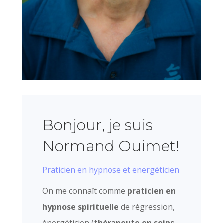
Bonjour, je suis
Normand Ouimet!
Praticien en hypnose et energéticien
On me connaît comme
praticien en
hypnose spirituelle
de régression,
énergéticien (
thérapeute en soins