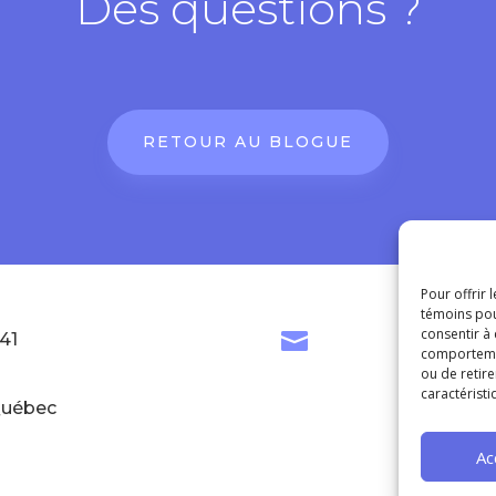
Des questions ?
RETOUR AU BLOGUE
Pour offrir 
témoins pou
consentir à

41
in
comportement
ou de retire
caractéristi
S’
Québec
Ac