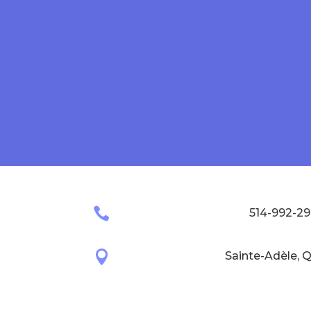

514-992-29

Sainte-Adèle, 