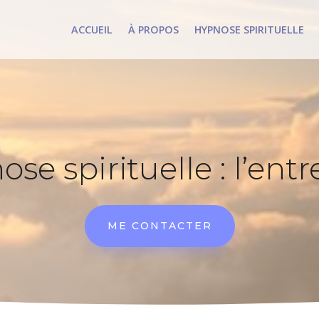
ACCUEIL
À PROPOS
HYPNOSE SPIRITUELLE
ACCUEIL
À PROPOS
HYPNOSE SPIRITUELLE
se spirituelle : l’entr
ME CONTACTER