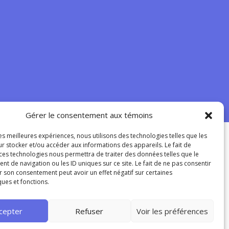
Gérer le consentement aux témoins
les meilleures expériences, nous utilisons des technologies telles que les
r stocker et/ou accéder aux informations des appareils. Le fait de
 ces technologies nous permettra de traiter des données telles que le
fo@normandouimet.com
 de navigation ou les ID uniques sur ce site. Le fait de ne pas consentir
r son consentement peut avoir un effet négatif sur certaines
ques et fonctions.
abonner à l’infolettre
cepter
Refuser
Voir les préférences